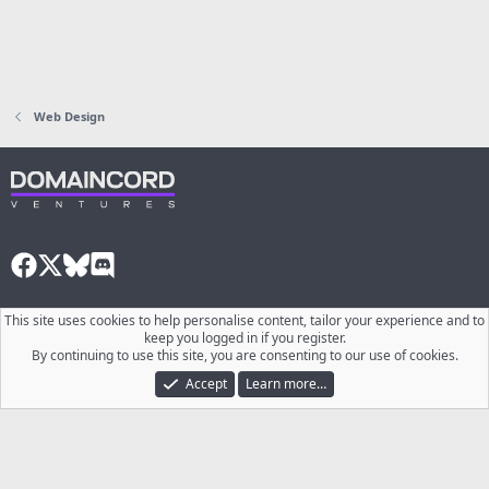
Web Design
This site uses cookies to help personalise content, tailor your experience and to
keep you logged in if you register.
Contact us
Terms of Service
Privacy policy
Help
Home
By continuing to use this site, you are consenting to our use of cookies.
Accept
Learn more…
®
Community platform by XenForo
© 2010-2025 XenForo Ltd.