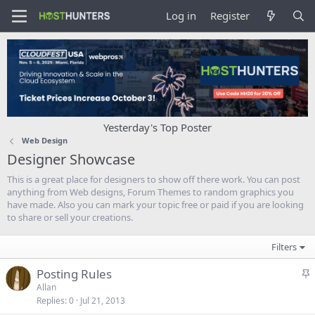
Log in
Register
Yesterday's Top Poster
Web Design
Designer Showcase
This is a great place for designers to show off there work. You can post
anything from Web designs, Forum Themes to random graphics you
have made. Also you can mark your topic free or paid if you are looking
to share or sell your creations.
Filters
S
Posting Rules
t
Allan
Replies
0
Jul 21, 2013
i